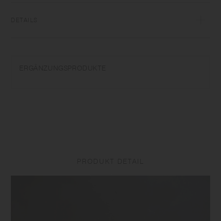
DETAILS
AS-Harz Obere Temperaturtoleranz 100℃/212℉ Spülmaschinenfest |
Made in China
ERGÄNZUNGSPRODUKTE
Nicht in der Mikrowelle verwenden. Vermeiden Sie bei der Verwendung
eines Geschirrspülers die Einwirkung von Kraft und Gewicht auf den
Filter. Nicht in der Nähe von offenen Flammen aufstellen. Sorgfältig
waschen. Keine scheuernden Reinigungsmittel oder Stahlwolle
verwenden.
PRODUKT DETAIL