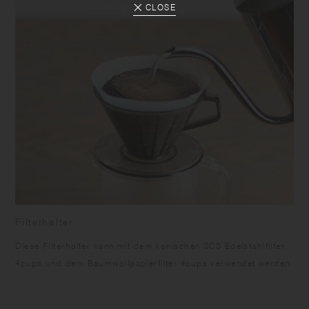
CLOSE
Filterhalter
Diese Filterhalter kann mit dem konischen SCS Edelstahlfilter
4cups und dem Baumwollpapierfilter 4cups verwendet werden.