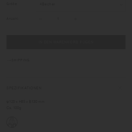
Größe
Anzahl
IN DEN WARENKORB FÜGEN
SHIPPING
SPEZIFIKATIONEN
φ120 x H85 x B130 mm
Ca. 100g