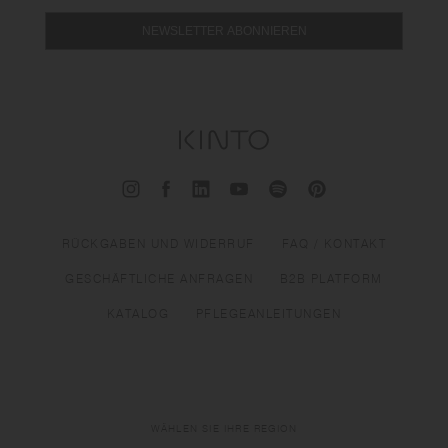
NEWSLETTER ABONNIEREN
RÜCKGABEN UND WIDERRUF
FAQ / KONTAKT
GESCHÄFTLICHE ANFRAGEN
B2B PLATFORM
KATALOG
PFLEGEANLEITUNGEN
WÄHLEN SIE IHRE REGION