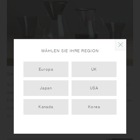
WÄHLEN SIE IHRE REGION
Europa
UK
Genießen Sie es, sich die Zeit zu nehmen
SLOW COFFEE STYLE wurde geboren, um Ihnen die Freuden
Japan
USA
des langsamen, entspannenden Brühens wundervollen
Filterkaffees zu vermitteln. Organische Formen, ruhige Farben
Kanada
Korea
und warme Texturen helfen Ihnen dabei, Ruhe in Ihren Alltag
zu bringen.