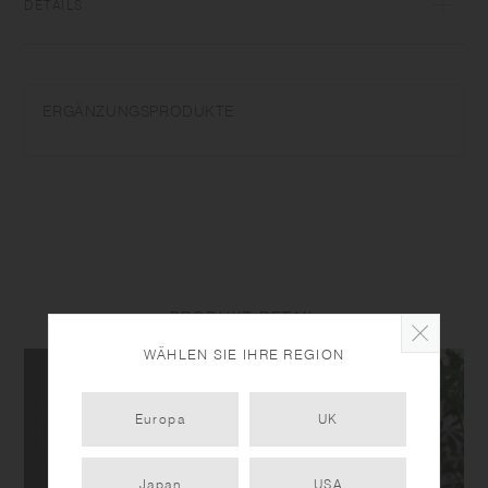
DETAILS
Hitzebeständiges Glas Maximale Temperaturdifferenz: 120℃/248℉ |
Mikrowelle und spülmaschinenfest Made in China Nur für den
vorgesehenen Zweck verwenden. Nicht in der Mikrowelle überhitzen
ERGÄNZUNGSPRODUKTE
oder ohne Wasser erhitzen. Sorgfältig waschen. Keine scheuernden
Reinigungsmittel oder Stahlwolle verwenden. Plötzliche
Temperaturschwankungen können das Produkt zerbrechen oder
beschädigen. Gießen Sie keine kalten Flüssigkeiten in das heiße Glas
und stellen Sie es nicht auf ein nasses Tuch oder eine nasse
Oberfläche. Größe und Form des Produkts variieren bei jedem Artikel
aufgrund des Herstellungsprozesses.
PRODUKT DETAIL
WÄHLEN SIE IHRE REGION
Europa
UK
Japan
USA