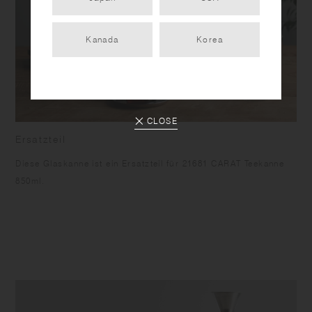
Kanada
Korea
CLOSE
Ersatzteil
Diese Glaskanne ist ein Ersatzteil für 21681 CARAT Teekanne
850ml.