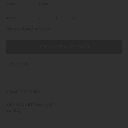
Größe
Anzahl
Nur noch 5 Stück auf Lager!
IN DEN WARENKORB FÜGEN
SHIPPING
SPEZIFIKATIONEN
φ90 x H105 x B170 mm / 850 ml
Ca. 210g