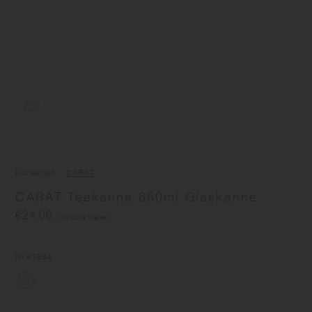
Kollektion
CARAT
CARAT Teekanne 850ml Glaskanne
€24.00
(inklusive Steuer)
Nr
.47884