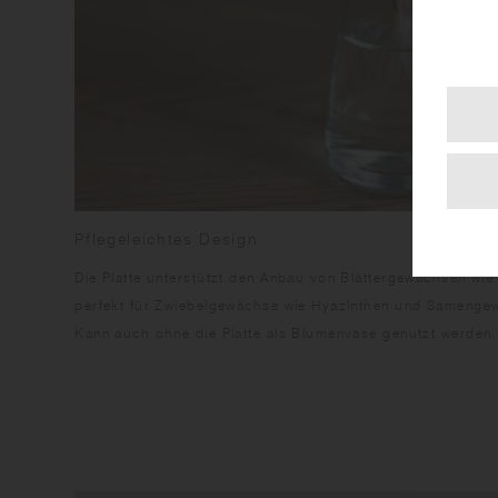
Pflegeleichtes Design
Die Platte unterstützt den Anbau von Blättergewächsen wie K
perfekt für Zwiebelgewächse wie Hyazinthen und Samenge
Kann auch ohne die Platte als Blumenvase genutzt werden.