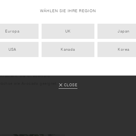
WÄHLEN SIE IHRE REGION
Europa
UK
Japan
USA
Kanada
Korea
räutern. Sie ist ebenfalls
wächse wie Avocado geeignet.
CLOSE