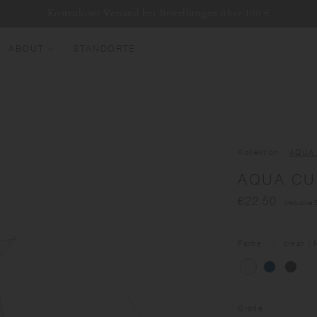
Kostenloser Versand bei Bestellungen über 100 €
ABOUT
STANDORTE
EU ANKOMMEN
EST SELLERS
UMBLER
Kollektion
AQUA
ASSERFLASCHEN
AQUA CU
ASSEN & BECHER
€22.50
(inklusive 
LASWARE
UNDLES & SETS
Farbe
clear
/ 
Größe