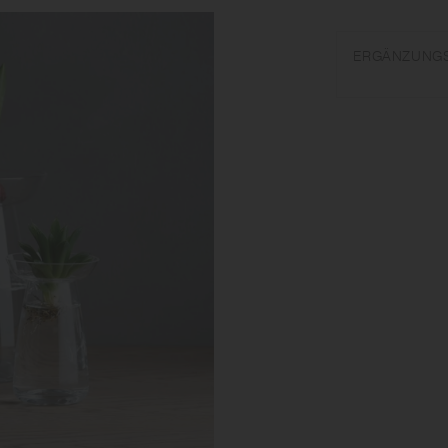
Soda-Glas | Made i
Mit Vorsicht wasch
ERGÄNZUNG
Plötzliche Temper
zerbrechen. Verwen
zerbrechen kann.
Aufgrund der Mater
Temperaturen und ho
Geruch abgeben. Bi
oder Speiseessig, w
Luftblasen oder kle
sie beeinträchtige
Produkts variieren 