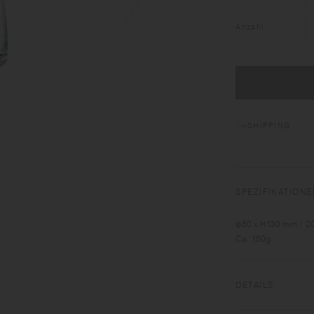
Anzahl
SHIPPING
SPEZIFIKATIONE
φ80 x H130 mm / 20
Ca. 180g
DETAILS