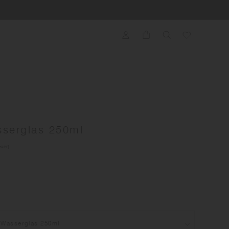
serglas 250ml
euer)