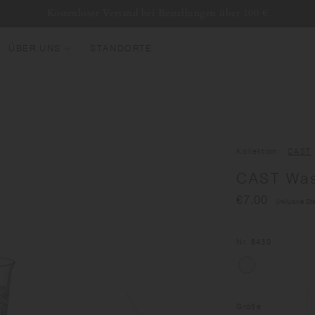
Kostenloser Versand bei Bestellungen über 100 €
ÜBER UNS
STANDORTE
EU ANKOMMEN
EST SELLERS
UMBLER
Kollektion
CAST
ASSERFLASCHEN
CAST Was
ASSEN & BECHER
€7.00
(inklusive St
LASWARE
UNDLES & SETS
Nr
. 8430
Größe