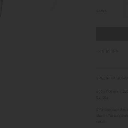
Anzahl
SHIPPING
SPEZIFIKATIONE
φ80 x H80 mm / 250
Ca. 80g
Bitte beachten Sie
Gesamtfassungsver
reicht.