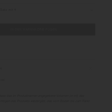
IN DEN WARENKORB FÜGEN
N
 ml
, dass das im Produktnamen angegebene Volumen (in ml) das
mögen des Produkts wiedergibt, das vom Boden bis zum Rand