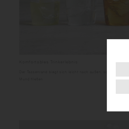
Komfortables Trinkerlebnis
Der Tassenrand biegt sich leicht nach außen, sodass Geträ
Mund fließen.