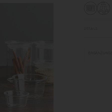
DETAILS
Hitzebeständiges G
spülmaschinenfest 
ERGÄNZUNG
Nur für den vorges
ohne Wasser erhitz
Stahlwolle verwend
zerbrechen oder bes
und stellen Sie es 
Form des Produkts v