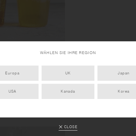
WÄHLEN SIE IHRE REGION
Europa
UK
Japan
nke in perfekten Mengen in den
USA
Kanada
Korea
CLOSE