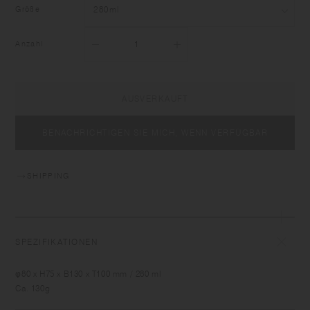
Größe
Anzahl
AUSVERKAUFT
BENACHRICHTIGEN SIE MICH, WENN VERFÜGBAR
SHIPPING
SPEZIFIKATIONEN
φ80 x H75 x B130 x T100 mm / 280 ml
Ca. 130g