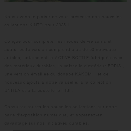
Nous avons le plaisir de vous présenter nos nouvelles
collections KINTO pour 2025 !
Conçue pour compléter les modes de vie sains et
actifs, cette version comprend plus de 50 nouveaux
articles, notamment la ACTIVE BOTTLE fabriquée avec
des matériaux durables, la vaisselle d'extérieur FORIS ,
une version émaillée du donabe KAKOMI , et de
nouveaux ajouts à notre vaisselle, à la collection
UNITEA et à la coutellerie HIBI .
Consultez toutes les nouvelles collections sur notre
page d'exposition numérique, et apprenez-en
davantage sur nos initiatives durables.