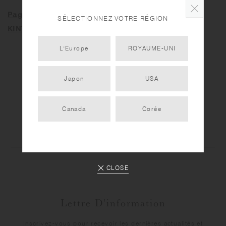
Page de l'exposition numérique 2025
SÉLECTIONNEZ VOTRE RÉGION
KINTO LOOP
L'Europe
ROYAUME-UNI
RETOUR À L'INDEX
Japon
USA
Canada
Corée
CLOSE
Lettre D'information
Inscrivez-vous pour recevoir les dernières actualités et