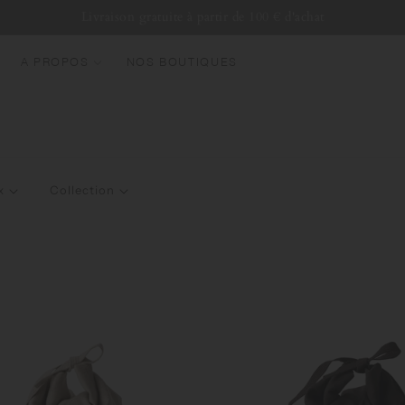
Livraison gratuite à partir de 100 € d'achat
A PROPOS
NOS BOUTIQUES
OUVEAUTÉS
EST SELLERS
OURDES
x
Collection
OUTEILLES D'EAU
UGS & TASSES
ERRERIE
UNDLES & SETS