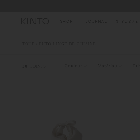
Traduction
Passer au
contenu
manquante
:
SHOP
JOURNAL
STYLISME
fr.general.accessibility.skip_to_content
N
TOUT
/ FUTO LINGE DE CUISINE
B
G
Couleur
Matériau
Pri
30
POINTS
B
M
V
B