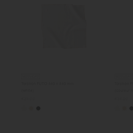
NOUVEAU
NOUVEAU
Torchon FUTO 440 x 440 mm
Torchon 
(white)
(couleur n
Prix
€28.00
Prix
€28.00
normal
normal