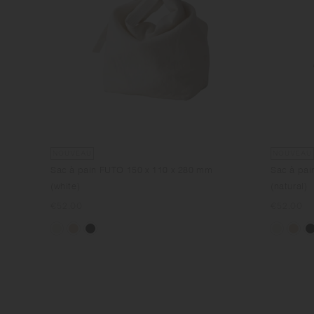
NOUVEAU
NOUVEAU
Sac à pain FUTO 150 x 110 x 280 mm
Sac à pai
(white)
(natural)
Prix
€52.00
Prix
€52.00
normal
normal