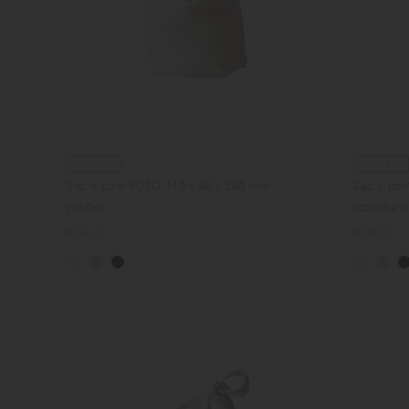
NOUVEAU
NOUVEAU
Sac à pain FUTO 110 x 90 x 240 mm
Sac à pai
(white)
(couleur n
Prix
€38.00
Prix
€38.00
normal
normal