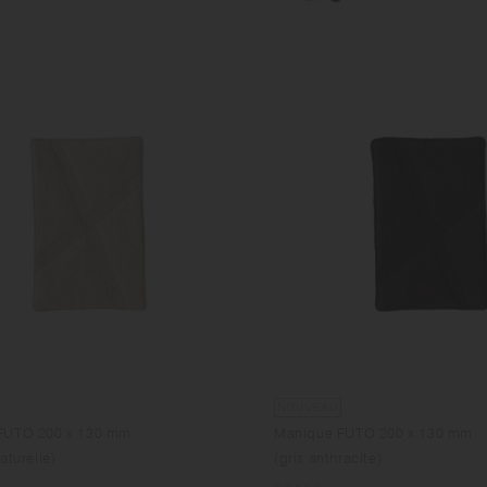
NOUVEAU
FUTO 200 x 130 mm
Manique FUTO 200 x 130 mm
aturelle)
(gris anthracite)