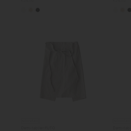
Prix
€24.00
Prix
€24.00
normal
normal
NOUVEAU
NOUVEAU
Demi-tablier FUTO
Demi-tabl