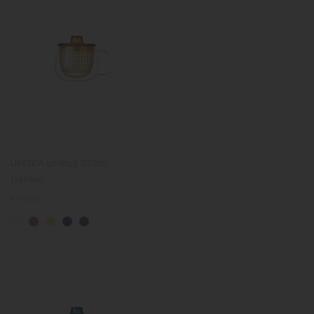
UNITEA unimug 350ml
(yellow)
Prix
€19.00
normal