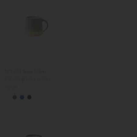
SCS-S03 Tasse 320ml
(mousse green x yellow)
Prix
€25.50
normal