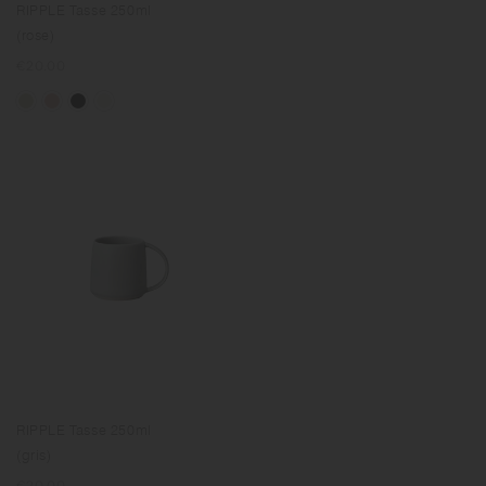
RIPPLE Tasse 250ml
(rose)
Prix
€20.00
normal
RIPPLE Tasse 250ml
(gris)
Prix
€20.00