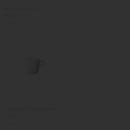
SEPIA tasse 270ml
(amber)
Prix
€21.50
normal
Empilage SCS Tasse 320ml
(white)
Prix
€14.00
normal