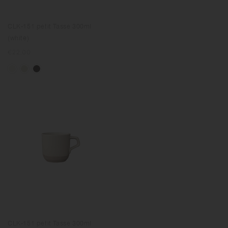
CLK-151 petit Tasse 300ml
(white)
Prix
€22.00
normal
CLK-151 petit Tasse 300ml