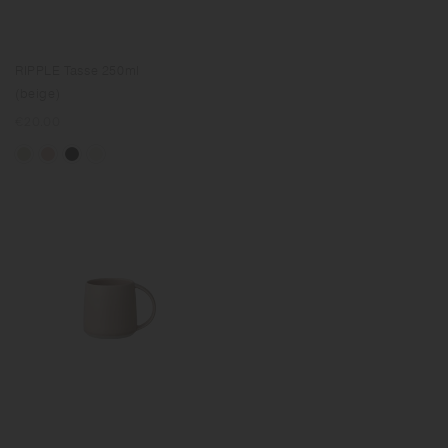
RIPPLE Tasse 250ml
(beige)
Prix
€20.00
normal