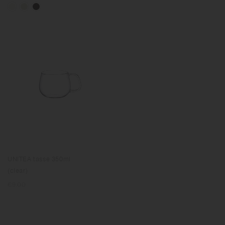
UNITEA tasse 350ml
(clear)
Prix
€9.00
normal