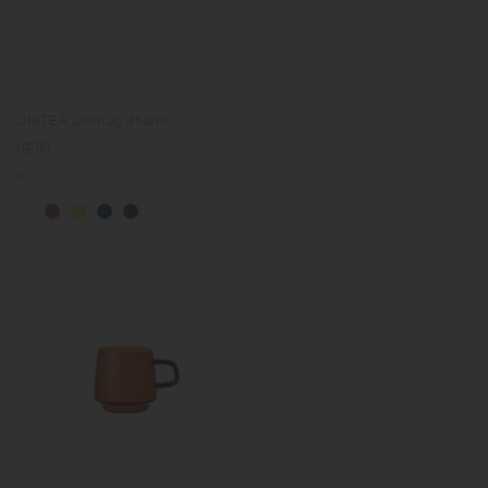
UNITEA unimug 350ml
(gris)
Prix
€19.00
normal