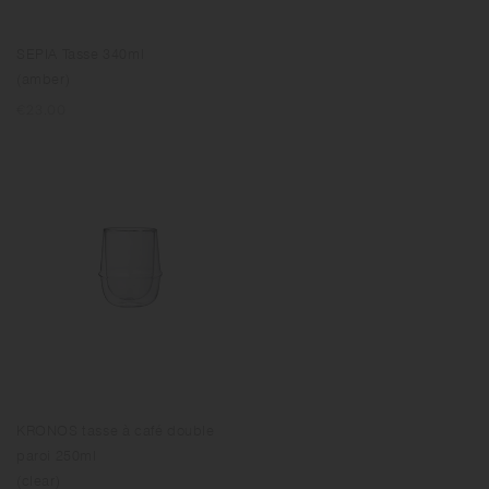
SEPIA Tasse 340ml
(amber)
Prix
€23.00
normal
KRONOS tasse à café double
paroi 250ml
(clear)