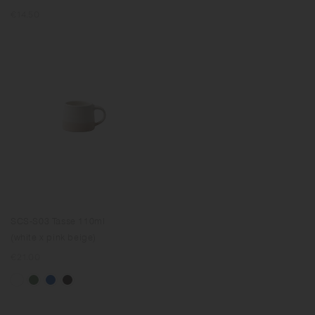
Prix
€14.50
normal
SCS-S03 Tasse 110ml
(white x pink beige)
Prix
€21.00
normal