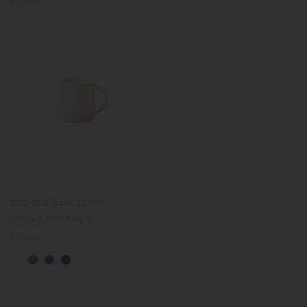
Prix
€22.00
normal
SCS-S03 Tasse 320ml
(white x pink beige)
Prix
€25.50
normal