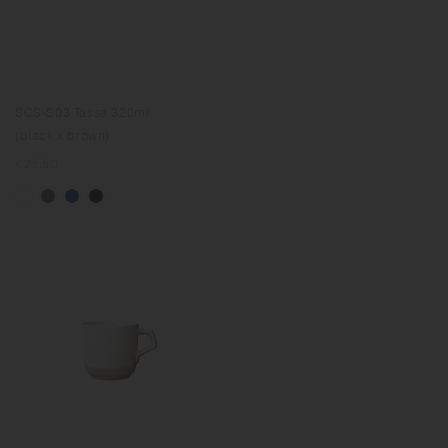
SCS-S03 Tasse 320ml
(black x brown)
Prix
€25.50
normal