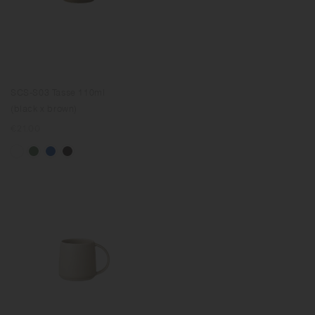
SCS-S03 Tasse 110ml
(black x brown)
Prix
€21.00
normal