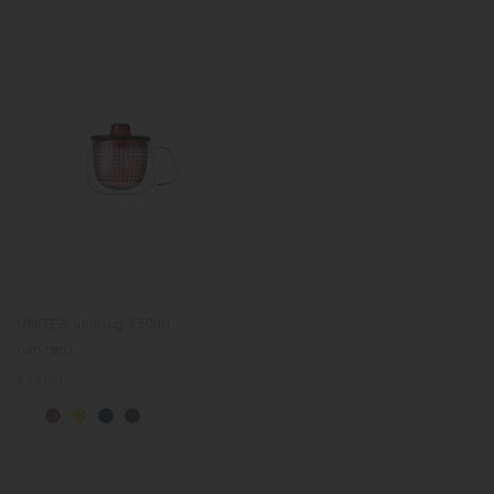
UNITEA unimug 350ml
(vin red)
Prix
€19.00
normal