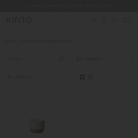
Traduction
Passer au
Livraison gratuite à partir de 100 € d'achat
contenu
manquante
:
fr.general.accessibility.skip_to_content
TOUS
/ TASSES ET GOBELETS
Filtres
En vedette :
97
POINTS