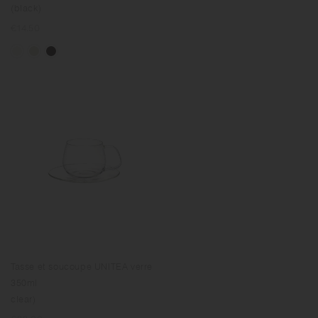
(black)
Prix
€14.50
normal
Tasse et soucoupe UNITEA verre
350ml
clear)