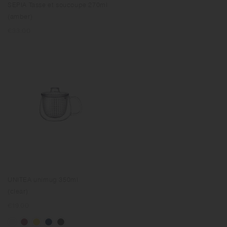
SEPIA Tasse et soucoupe 270ml
(amber)
Prix
€33.00
normal
UNITEA unimug 350ml
(clear)
Prix
€19.00
normal