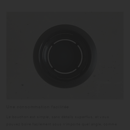
Lavez-le avec soin. N'utilisez pas de nettoyants abrasifs ni de laine
d'acier. N'utilisez pas d'eau de Javel, car cela pourrait provoquer de la
rouille. 3Si vous constatez des taches de rouille à l'intérieur du gobelet,
ajoutez de l'eau tiède et de l'acide citrique dans un rapport de 10:1,
laissez agir pendant 2 à 3 heures, puis lavez avec une éponge douce
et rincez bien.
Une consommation facilitée
Le bouchon est simple, sans détails superflus, et vous
pouvez boire facilement sous n'importe quel angle, comme