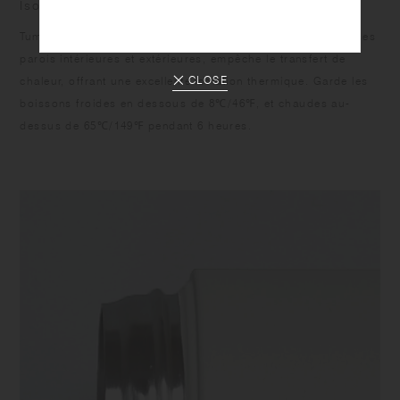
Isolation sous vide
Tumbler acier inoxydable double paroi, avec un vide entre ses
parois intérieures et extérieures, empêche le transfert de
CLOSE
chaleur, offrant une excellente isolation thermique. Garde les
boissons froides en dessous de 8℃/46℉, et chaudes au-
dessus de 65℃/149℉ pendant 6 heures.