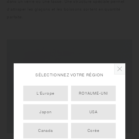
dans un verre ou une tasse. Une structure spéciale permet
d'attraper les glaçons et les boissons sortent en quantité
parfaite.
SÉLECTIONNEZ VOTRE RÉGION
L'Europe
ROYAUME-UNI
Japon
USA
Canada
Corée