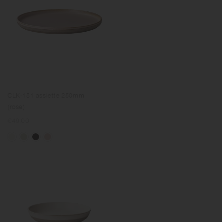
CLK-151 assiette 250mm
(rose)
Prix
€49.00
normal