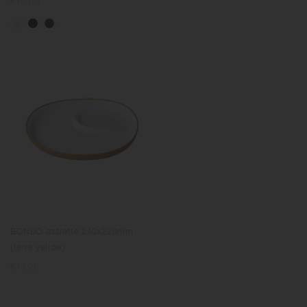
Prix
€10.00
normal
BONBO assiette 240x220mm
(terre yellow)
Prix
€19.00
normal