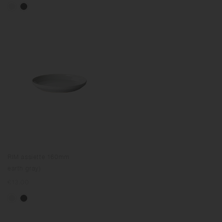
RIM assiette 160mm
earth gray)
Prix
€13.00
normal