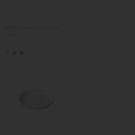
BONBO assiette 170x160mm
(ivoire)
Prix
€12.50
normal