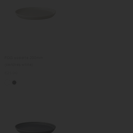
FOG assiette 200mm
(cendres white)
Prix
€25.00
normal