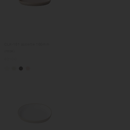
CLK-151 assiette 160mm
(rose)
Prix
€21.00
normal