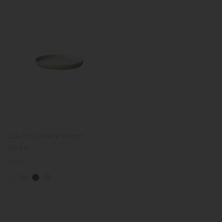
CLK-151 assiette 160mm
(beige)
Prix
€21.00
normal