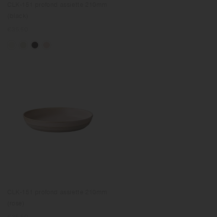
CLK-151 profond assiette 210mm
(black)
Prix
€35.50
normal
CLK-151 profond assiette 210mm
(rose)
Prix
€35.50