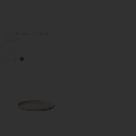
CLK-151 assiette 200mm
(white)
Prix
€31.00
normal