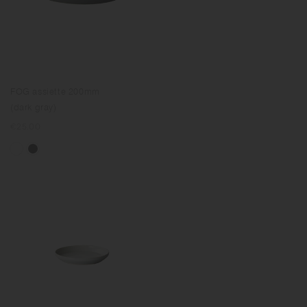
FOG assiette 200mm
(dark gray)
Prix
€25.00
normal