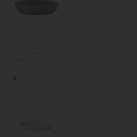
FOG profond assiette 215mm
(dark gray)
Prix
€30.00
normal