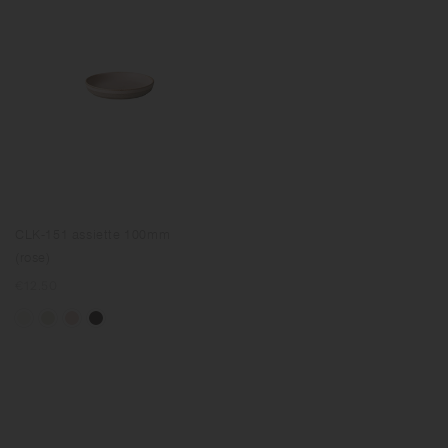
CLK-151 assiette 100mm
(rose)
Prix
€12.50
normal