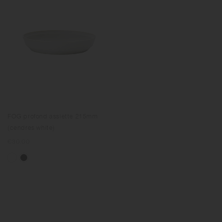
FOG profond assiette 215mm
(cendres white)
Prix
€30.00
normal