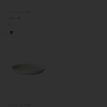
RIM assiette 240mm
( black mat)
Prix
€38.00
normal
RIM assiette 205mm