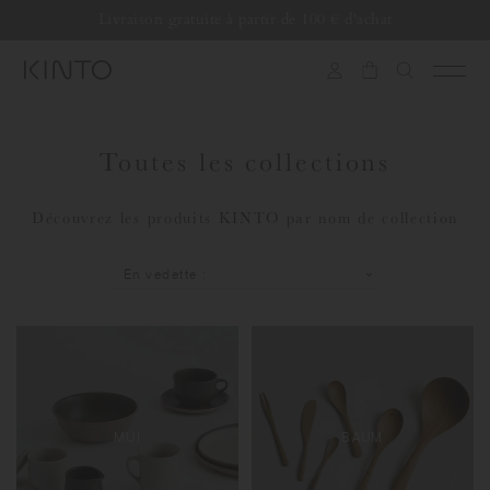
Traduction
Livraison gratuite à partir de 100 € d'achat
manquante
:
fr.general.accessibility.skip_to_content
Toutes les collections
Découvrez les produits KINTO par nom de collection
MUI
BAUM