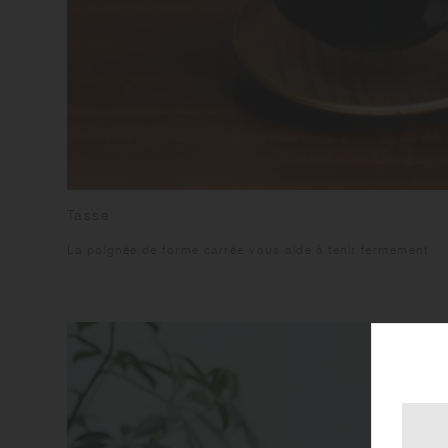
Tasse
La poignée de forme carrée vous aide à tenir fermement.