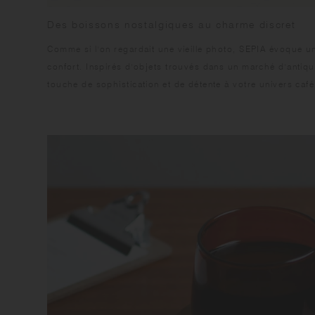
Des boissons nostalgiques au charme discret
Comme si l'on regardait une vieille photo, SEPIA évoque un
confort. Inspirés d'objets trouvés dans un marché d'antiqu
touche de sophistication et de détente à votre univers café