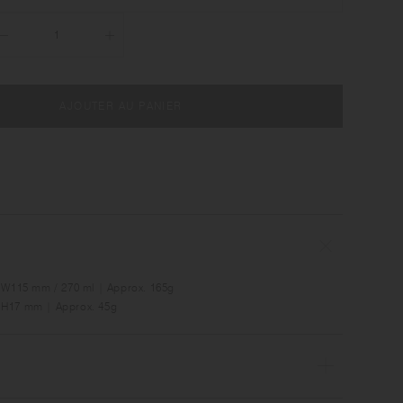
AJOUTER AU PANIER
x W115 mm / 270 ml | Approx. 165g
 H17 mm | Approx. 45g