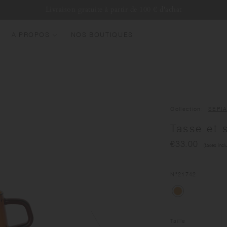
Livraison gratuite à partir de 100 € d'achat
A PROPOS
NOS BOUTIQUES
OUVEAUTÉS
EST SELLERS
OURDES
Collection
SEPI
OUTEILLES D'EAU
Tasse et 
UGS & TASSES
€33.00
(taxes incl
ERRERIE
UNDLES & SETS
N°
21742
Taille