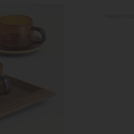
[Verre résistant à 
Capacité : 270ml | 
PRODUITS C
Ne pas surchauffer 
auquel il est destin
changement soudain 
est chaud, ne verse
ou une surface hum
[Bois naturel (cont
Ne pas utiliser dans
gouttes d'eau peuve
car il pourrait end
nue. net la surface 
éviter les déformati
le stockage vertical
produire étant donné
naturel varient pour