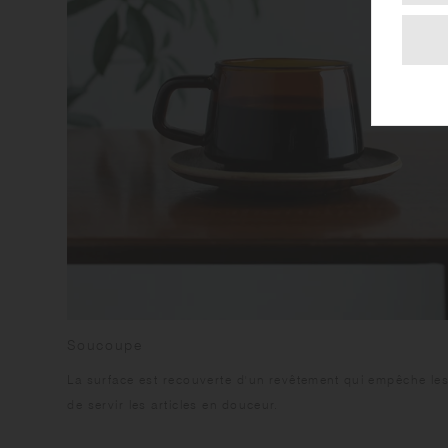
Soucoupe
La surface est recouverte d'un revêtement qui empêche les 
de servir les articles en douceur.