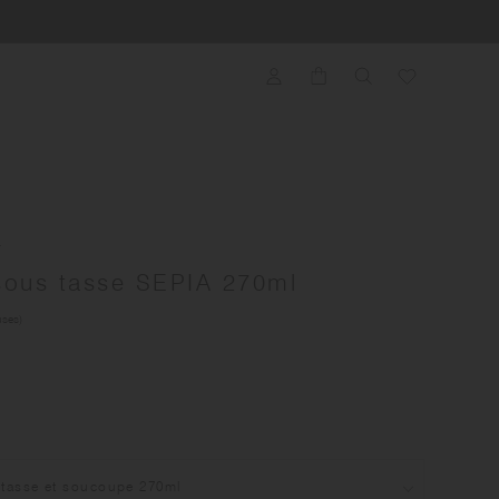
A
sous tasse SEPIA 270ml
uses)