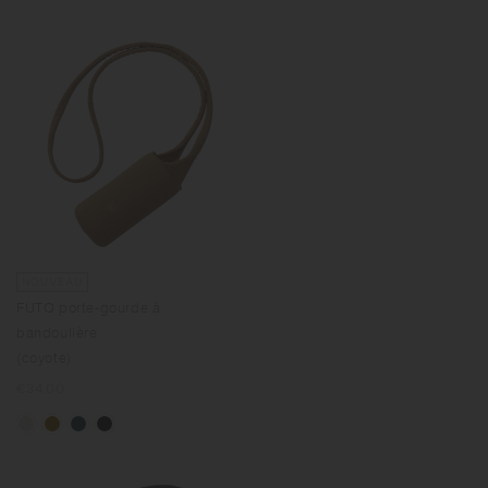
NOUVEAU
FUTO porte-gourde à
bandoulière
(coyote)
Prix
€34.00
normal