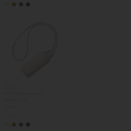
NOUVEAU
FUTO porte-gourde à
bandoulière
(ivoire)
Prix
€34.00
normal