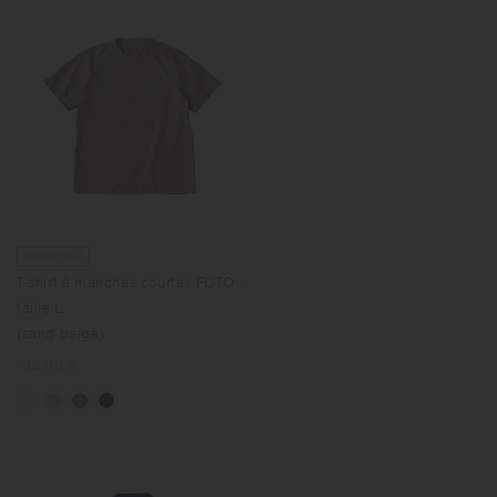
NOUVEAU
T-shirt à manches courtes FUTO ,
taille L
(sand beige)
Prix
132,00 €
normal