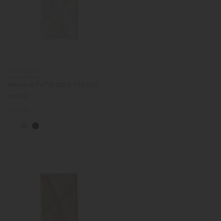
NOUVEAU
Manique FUTO 200 x 130 mm
(white)
Prix
€24.00
normal