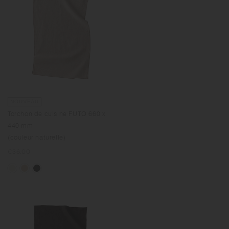
NOUVEAU
Torchon de cuisine FUTO 660 x
440 mm
(couleur naturelle)
Prix
€36.00
normal