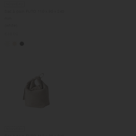
NOUVEAU
Sac à pain FUTO 110 x 90 x 240
mm
(white)
Prix
€38.00
normal
NOUVEAU