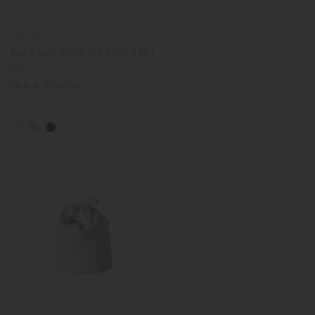
NOUVEAU
Sac à pain FUTO 150 x 110 x 280
mm
(gris anthracite)
Prix
€52.00
normal