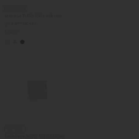
NOUVEAU
Manique FUTO 200 x 130 mm
(gris anthracite)
Prix
€24.00
normal
NOUVEAU
Sous-verre FUTO 110 x 110 mm