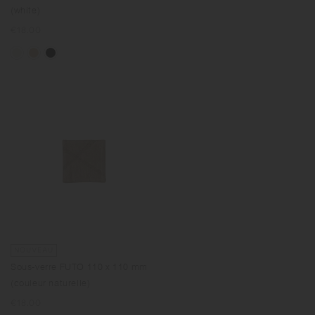
(white)
Prix
€18.00
normal
NOUVEAU
Sous-verre FUTO 110 x 110 mm
(couleur naturelle)
Prix
€18.00
normal