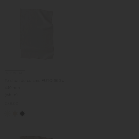
NOUVEAU
Torchon de cuisine FUTO 660 x
440 mm
(white)
Prix
€36.00
normal