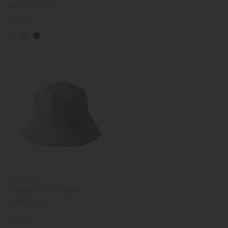
(gris anthracite)
Prix
€38.00
normal
NOUVEAU
chapeau FUTO chapeau
(light gray)
Prix
€142.00
normal