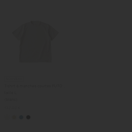
NOUVEAU
T-shirt à manches courtes FUTO ,
taille L
(blanc)
Prix
132,00 €
normal