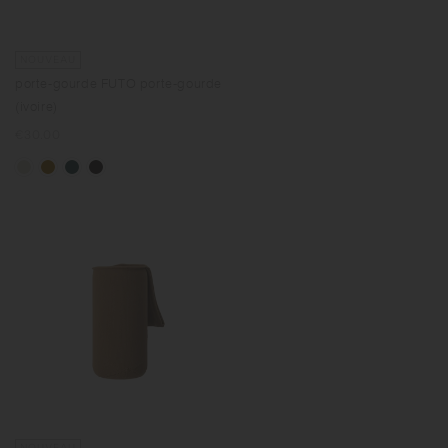
NOUVEAU
porte-gourde FUTO porte-gourde
(ivoire)
Prix
€30.00
normal
NOUVEAU