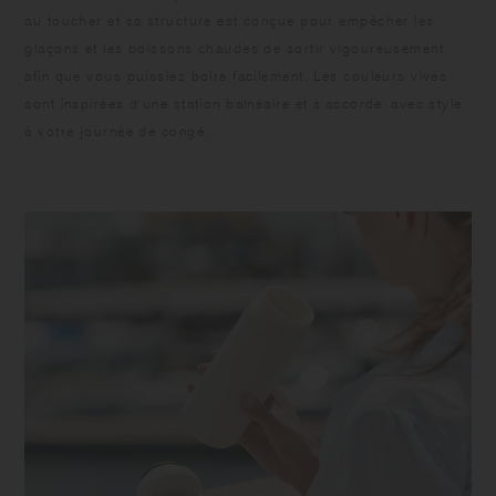
N'utilisez pas d'eau de Javel, car cela pourrait provoquer de la rouille.
au toucher et sa structure est conçue pour empêcher les
Si vous constatez des taches de rouille à l'intérieur du gobelet, ajoutez
glaçons et les boissons chaudes de sortir vigoureusement
de l'eau tiède et de l'acide citrique dans un rapport de 10:1, laissez agir
afin que vous puissiez boire facilement. Les couleurs vives
pendant 2 à 3 heures, puis lavez avec une éponge douce et rincez
sont inspirées d'une station balnéaire et s'accorde avec style
bien.
à votre journée de congé.