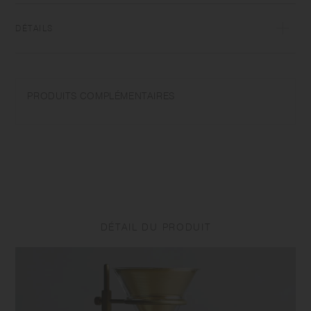
DÉTAILS
Porcelaine | Peut être lavée au lave-vaisselle et au micro-ondes |
Fabriquée au Japon
PRODUITS COMPLÉMENTAIRES
Ne pas surchauffer au micro-ondes ou chauffer sans eau. Laver avec
soin. Ne pas utiliser de nettoyants abrasifs ou de paille de fer.
L'apparence de la couleur émail varie d'un article à l'autre. La surface
de certains produits peut prendre l'aspect d'une brûlure. Il s'agit d'un
effet unique de émail appelé "yo-hen", une transformation involontaire
de la couleur apparaît sur la céramique et la porcelaine après la
cuisson.
DÉTAIL DU PRODUIT
En fonction du lot de fabrication ou des caractéristiques des matériaux,
il peut y avoir des variations de taille et de poids pour un même
produit. La taille et la capacité peuvent différer de ce qui est indiqué
dans le nom du produit.