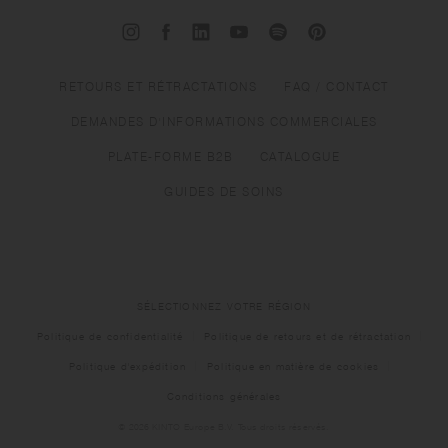
RETOURS ET RÉTRACTATIONS
FAQ / CONTACT
DEMANDES D'INFORMATIONS COMMERCIALES
PLATE-FORME B2B
CATALOGUE
GUIDES DE SOINS
SÉLECTIONNEZ VOTRE RÉGION
Politique de confidentialité
Politique de retours et de rétractation
Politique d'expédition
Politique en matière de cookies
Conditions générales
© 2026 KINTO Europe B.V. Tous droits réservés.