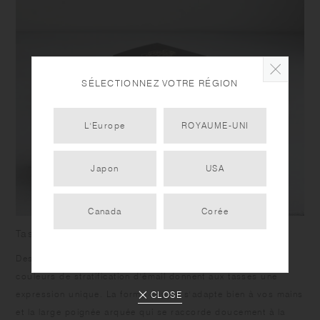
SÉLECTIONNEZ VOTRE RÉGION
L'Europe
ROYAUME-UNI
Japon
USA
Canada
Corée
Tasse
Des traces de travail manuel sur le tour de potier et deux
couleurs de stratification d'émail donnent aux tasses une
expression unique. La forme souple s'adapte bien à vos mains
CLOSE
et la large poignée arquée qui se raccorde doucement à la