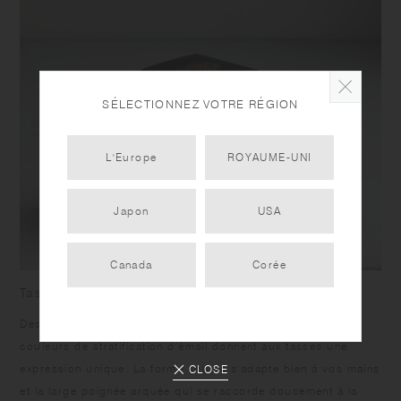
SÉLECTIONNEZ VOTRE RÉGION
L'Europe
ROYAUME-UNI
Japon
USA
Canada
Corée
Tasse
Des traces de travail manuel sur le tour de potier et deux
couleurs de stratification d'émail donnent aux tasses une
expression unique. La forme souple s'adapte bien à vos mains
CLOSE
et la large poignée arquée qui se raccorde doucement à la