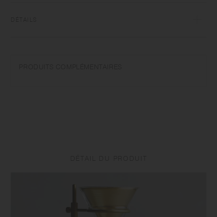
DÉTAILS
Porcelaine | Peut être lavée au lave-vaisselle et au micro-ondes |
Fabriquée au Japon
PRODUITS COMPLÉMENTAIRES
Ne pas surchauffer au micro-ondes ou chauffer sans eau. Laver avec
soin. Ne pas utiliser de nettoyants abrasifs ou de paille de fer.
L'apparence de la couleur émail varie d'un article à l'autre. La surface
de certains produits peut prendre l'aspect d'une brûlure. Il s'agit d'un
effet unique de émail appelé "yo-hen", une transformation involontaire
de la couleur apparaît sur la céramique et la porcelaine après la
cuisson.
DÉTAIL DU PRODUIT
En fonction du lot de fabrication ou des caractéristiques des matériaux,
il peut y avoir des variations de taille et de poids pour un même
produit. La taille et la capacité peuvent différer de ce qui est indiqué
dans le nom du produit.