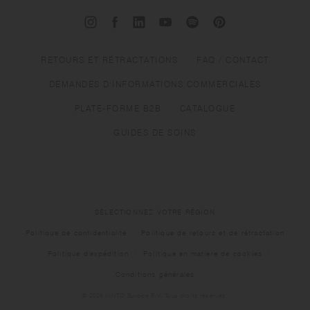
RETOURS ET RÉTRACTATIONS
FAQ / CONTACT
DEMANDES D'INFORMATIONS COMMERCIALES
PLATE-FORME B2B
CATALOGUE
GUIDES DE SOINS
SÉLECTIONNEZ VOTRE RÉGION
Politique de confidentialité
Politique de retours et de rétractation
Politique d'expédition
Politique en matière de cookies
Conditions générales
© 2026 KINTO Europe B.V. Tous droits réservés.