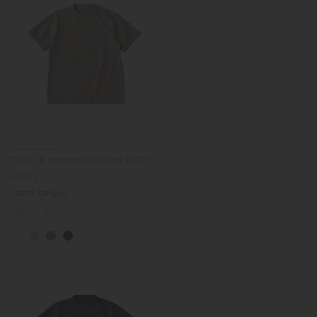
NOUVEAU
T-shirt à manches courtes FUTO ,
taille L
(sand beige)
Prix
132,00 €
normal