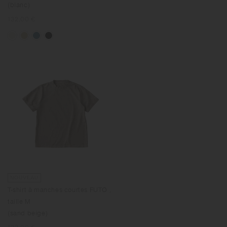
(blanc)
Prix
132,00 €
normal
NOUVEAU
T-shirt à manches courtes FUTO ,
taille M
(sand beige)