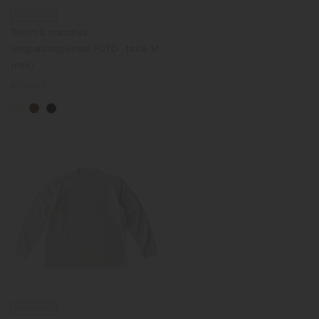
NOUVEAU
T-shirt à manches
longuesloopwheel FUTO , taille M
(noir)
Prix
€165.00
normal
NOUVEAU