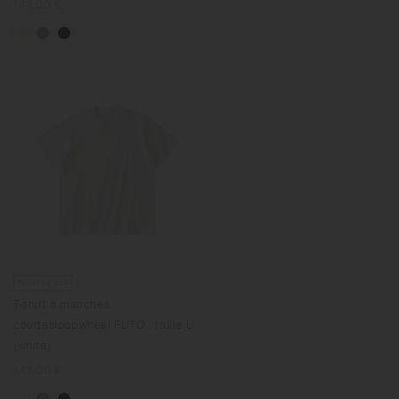
Prix
143,00 €
normal
NOUVEAU
T-shirt à manches
courtesloopwheel FUTO , taille L
(white)
Prix
143,00 €
normal