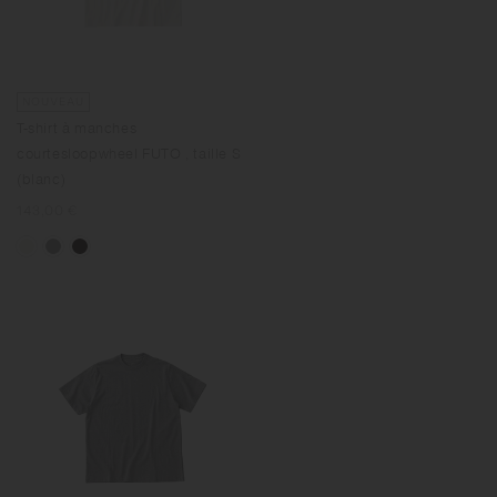
NOUVEAU
T-shirt à manches
courtesloopwheel FUTO , taille S
(blanc)
Prix
143,00 €
normal