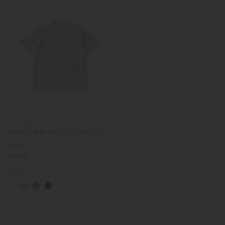
NOUVEAU
T-shirt à manches courtes FUTO ,
taille L
(blanc)
Prix
132,00 €
normal