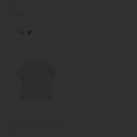
T-shirt à manches courtes FUTO ,
taille S
(noir cendré)
Prix
132,00 €
normal
NOUVEAU
T-shirt à manches courtes FUTO ,
taille M