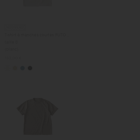
NOUVEAU
T-shirt à manches courtes FUTO ,
taille S
(blanc)
Prix
132,00 €
normal