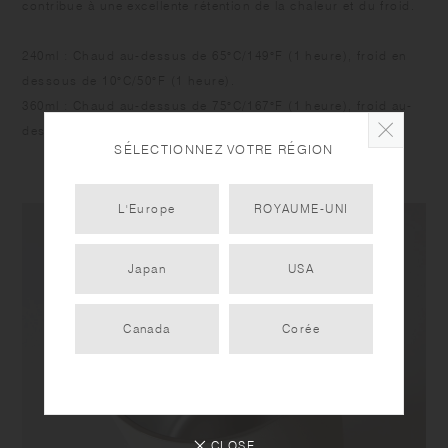
contribue à une excellente rétention de la chaleur et du froid.
240ml : Chaud au-dessus de 65°C/149°F (1 heure), froid en
dessous de 10°C/50°F (1 heure).
360ml : Chaud au-dessus de 75°C/167°F (1 heure), froid au-
dessous de 10°C/50°F (3 heures).
SÉLECTIONNEZ VOTRE RÉGION
L'Europe
ROYAUME-UNI
Japan
USA
Canada
Corée
CLOSE