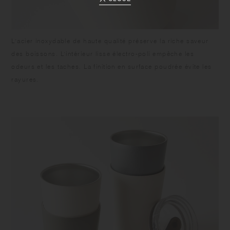
L'acier inoxydable de haute qualité préserve la riche saveur
des boissons. L'intérieur lisse électro-poli empêche les
odeurs et les taches. La finition en surface poudrée évite les
rayures.