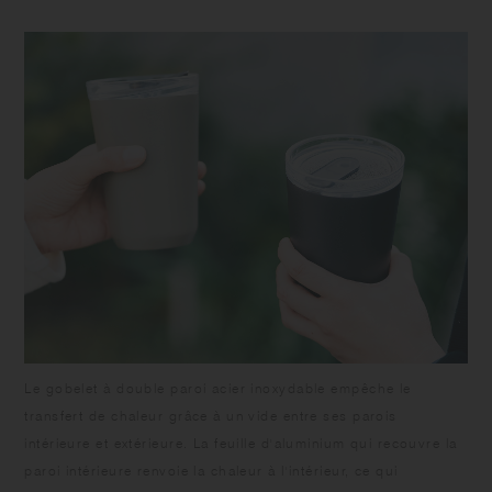
qu'il ne rouille. Ne le laissez pas tremper car il pourrait rouiller ou se
casser. Lavez-le avec précaution. Ne pas utiliser de nettoyants abrasifs
ni de laine d'acier. N'utilisez pas d'eau de Javel, car elle peut provoquer
de la rouille. En cas de taches de rouille à l'intérieur du gobelet, ajouter
de l'eau chaude et de l'acide citrique dans un rapport de 10:1, laver
avec une éponge douce après avoir laissé reposer le gobelet pendant
2 à 3 heures, et bien rincer.
Le gobelet à double paroi acier inoxydable empêche le
transfert de chaleur grâce à un vide entre ses parois
intérieure et extérieure. La feuille d'aluminium qui recouvre la
paroi intérieure renvoie la chaleur à l'intérieur, ce qui