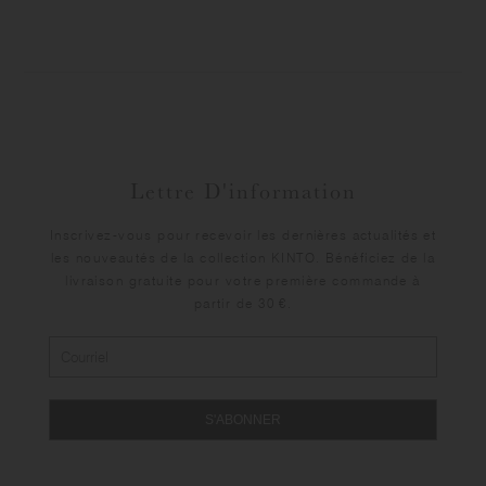
Lettre D'information
Inscrivez-vous pour recevoir les dernières actualités et
les nouveautés de la collection KINTO. Bénéficiez de la
livraison gratuite pour votre première commande à
partir de 30 €.
S'ABONNER