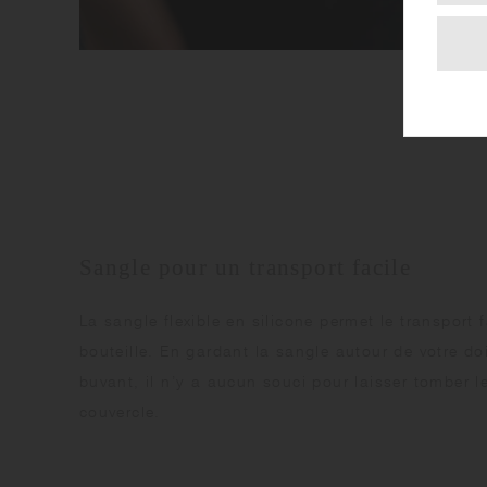
Sangle pour un transport facile
La sangle flexible en silicone permet le transport f
bouteille. En gardant la sangle autour de votre do
buvant, il n’y a aucun souci pour laisser tomber l
couvercle.