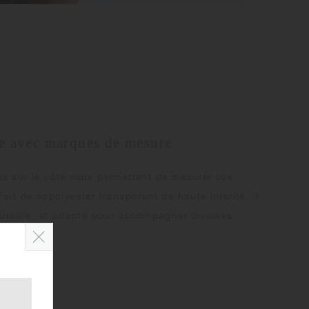
le avec marques de mesure
s sur le côté vous permettent de mesurer vos
ait de copolyester transparent de haute qualité, il
 durable, et adapté pour accompagner diverses