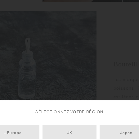
Bouteil
Les marque
boissons. F
est léger,
activités.
SÉLECTIONNEZ VOTRE RÉGION
L'Europe
UK
Japon