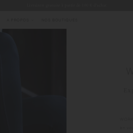
Livraison gratuite à partir de 100 € d'achat
A PROPOS
NOS BOUTIQUES
OUVEAUTÉS
EST SELLERS
OURDES
OUTEILLES D'EAU
W
UGS & TASSES
ERRERIE
Exp
UNDLES & SETS
WORKO
en vo