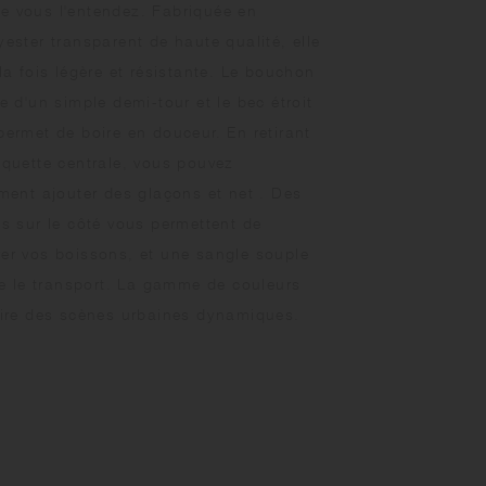
 vous l'entendez. Fabriquée en
yester transparent de haute qualité, elle
la fois légère et résistante. Le bouchon
e d'un simple demi-tour et le bec étroit
permet de boire en douceur. En retirant
squette centrale, vous pouvez
ement ajouter des glaçons et net . Des
es sur le côté vous permettent de
er vos boissons, et une sangle souple
ite le transport. La gamme de couleurs
pire des scènes urbaines dynamiques.