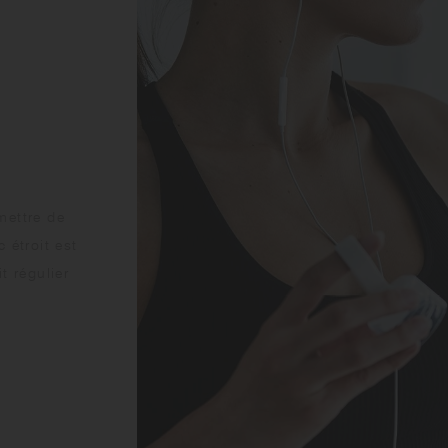
mettre de
 étroit est
t régulier