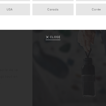
USA
Canada
Corée
CLOSE
acile de la
igt tout en
e