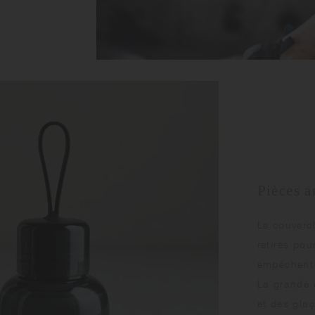
Pièces 
Le couvercl
retirés pou
empêchent 
La grande 
et des gla