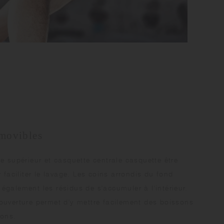
amovibles
e supérieur et casquette centrale casquette être
r faciliter le lavage. Les coins arrondis du fond
également les résidus de s'accumuler à l'intérieur.
ouverture permet d'y mettre facilement des boissons
çons.