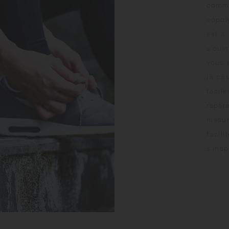
comme
copol
est à 
s'ouvr
vous 
la ca
facil
repèr
mesur
facil
s'ins