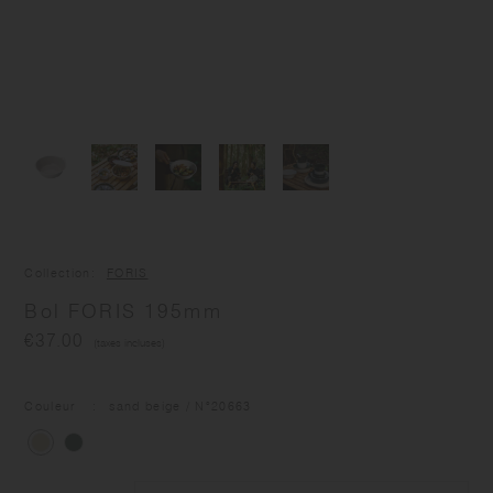
Collection
FORIS
Bol FORIS 195mm
€37.00
(taxes incluses)
Couleur
sand beige
/ N°
20663