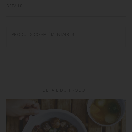
DÉTAILS
acier inoxydable (revêtement en émail) | Convient au feu direct, au four
et au lave-vaisselle | Fabriqué en Chine
PRODUITS COMPLÉMENTAIRES
Ne pas utiliser au micro-ondes. Ne pas chauffer sans eau. Ne pas
verser de liquides froids dessus lorsqu'il est chauffé sans eau.
Lorsqu'il est utilisé directement sur le feu ou dans un four, le corps
devient extrêmement chaud. Veuillez utiliser une poignée spéciale ou
des gants. Ne le posez pas directement sur la table lorsqu'il est chaud,
car il risque de se décolorer. Utilisez un tapis pour casseroles. Veillez à
ne pas vous brûler, car le corps peut devenir brûlant lorsqu'il est rempli
de boissons chaudes. L'émail ayant une surface semblable à celle du
verre, veillez à ne pas le laisser tomber, le frapper ou le soumettre à
DÉTAIL DU PRODUIT
des chocs violents, qui pourraient le fissurer ou l'ébrécher. Lavez et
séchez-le immédiatement après usage et gardez-le au sec lorsqu'il
n'est pas utilisé.
Lavez-le avec précaution. N'utilisez pas de nettoyants abrasifs ni de
laine d'acier. Veillez à ne pas vous couper sur le bord lors du
nettoyage. En raison des caractéristiques du matériau, des variations
de couleur, une décoloration partielle ou des taches black peuvent