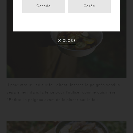
Canada
Corée
CLOSE
Il peut être utilisé sur feu direct. Insérez la poignée vendue
séparément dans la fente pour l'utiliser comme cuisinière.
*Retirez la poignée avant de le placer sur le feu.