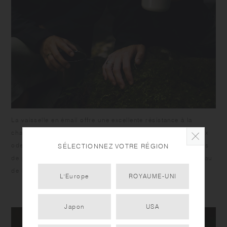
La vaisselle en émail offre une excellente résistance à la
chaleur et une grande durabilité, tout en étant résistante aux
odeurs et facile à net, ce qui la rend idéale pour les activités
SÉLECTIONNEZ VOTRE RÉGION
de plein air. L'utilisation de l'acier inoxydable comme matériau
de base le rend fin et léger.
L'Europe
ROYAUME-UNI
Japon
USA