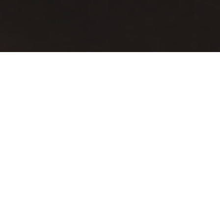
Offrez à votre corps et à votre âme un repas copieux.
La vaisselle TERRA plante le décor parfait pour un
repas chaleureux et accueillant. Fabriquée à la main
par des artisans qualifiés, chaque pièce est unique et
facile à utiliser. Essayez nos recettes ci-dessous pour
faire ressortir les arômes, les teintes et les saveurs de
l'automne sur votre table.