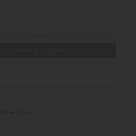
INDISPONIBLE
M'INFORMER DE SA DISPONIBILITÉ
 D100 mm / 280 ml