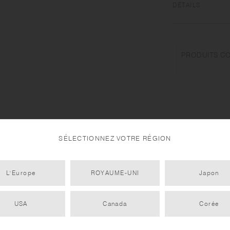
DÉTAILS
Verre résistant à l
Utilisable au micro
PRODUITS C
A n'utiliser qu'aux
eau. Laver avec soin
changement soudain 
est chaud, ne verse
ou une surface humid
raison du processus
SÉLECTIONNEZ VOTRE RÉGION
L'Europe
ROYAUME-UNI
Japon
USA
Canada
Corée