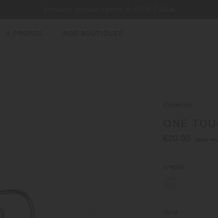
Livraison gratuite à partir de 100 € d'achat
A PROPOS
NOS BOUTIQUES
OUVEAUTÉS
EST SELLERS
OURDES
Collection
OUTEILLES D'EAU
ONE TOUC
UGS & TASSES
€20.00
(taxes incl
ERRERIE
UNDLES & SETS
N°
8390
Taille